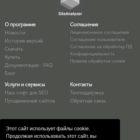
О программе
Соглашения
Новости
Лицензионнное соглашение
Соглашение пользователя
История версий
Соглашение на обработку ПД
Скачать
Конфиденциальность
Купить
Правила обработки cookie
Документация
/
FAQ
Блог
Услуги и сервисы
Контакты
Наш софт для SEO
Техподдержка
Продвижение сайтов
Обратная связь
Этот сайт использует файлы cookie.
Продолжая использовать этот сайт, вы