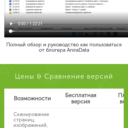
Полный обзор и руководство как пользоваться
от блогера AniraData
Цены & Сравнение версий
Бесплатная
Пла
Возможности
версия
ве
Сканирование
страниц,
изображений,