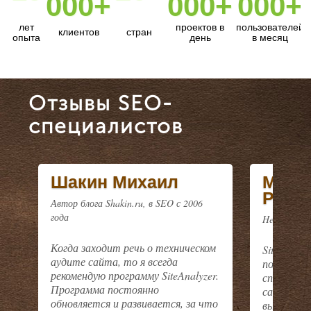
000+
000+
000+
лет
проектов в
пользователей
клиентов
стран
опыта
день
в месяц
Отзывы SEO-
специалистов
Шакин Михаил
Минд
Рама
Автор блога Shakin.ru, в SEO с 2006
года
Head of SE
Когда заходит речь о техническом
SiteAnaly
аудите сайта, то я всегда
помощник
рекомендую программу SiteAnalyzer.
специалис
Программа постоянно
сайта. И
обновляется и развивается, за что
выявить 