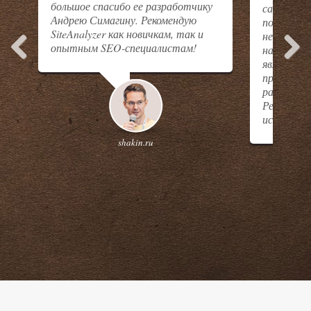
большое спасибо ее разработчику
сайтов, у
Андрею Симагину. Рекомендую
позволяе
SiteAnalyzer как новичкам, так и
необходи
опытным SEO-специалистам!
настройки
являются
Previous
Next
программ
развивает
Рекоменду
использов
shakin.ru