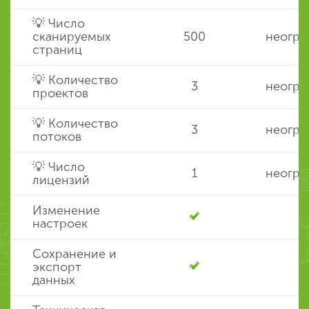
💡 Число
сканируемых
500
неогра
страниц
💡 Количество
3
неогра
проектов
💡 Количество
3
неогра
потоков
💡 Число
1
неогра
лицензий
Изменение
настроек
Сохранение и
экспорт
данных